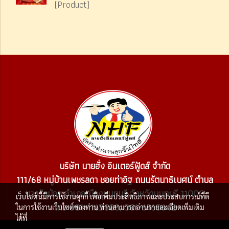
(Product)
บริษัท นายฮั่ง อินเตอร์ฟู้ดส์ จำกัด
111/68 หมู่บ้านเพชรลดา ชอยท่าอิฐ ถนนรัตนาธิเบศน์ ตำบล
บางรักน้อย อำเภอเมืองนนทบุรี จังหวัดนนทบุรี 11000
เว็บไซต์นี้มีการใช้งานคุกกี้ เพื่อเพิ่มประสิทธิภาพและประสบการณ์ที่ดี
โทร 081-1163888, 081-6960642
ในการใช้งานเว็บไซต์ของท่าน ท่านสามารถอ่านรายละเอียดเพิ่มเติม
ได้ที่