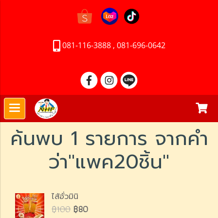
081-116-3888 , 081-696-0642
ค้นพบ 1 รายการ จากคำ
ว่า"แพค20ชิ้น"
ไส้อั่วมินิ
฿100
฿80